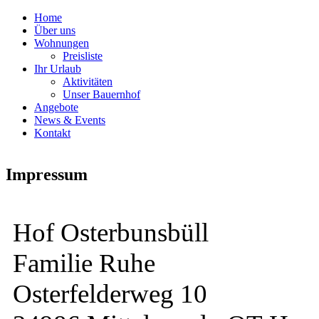
Skip to navigation
Direkt zum Inhalt
Home
Über uns
Wohnungen
Preisliste
Ihr Urlaub
Aktivitäten
Unser Bauernhof
Angebote
News & Events
Kontakt
Impressum
Hof Osterbunsbüll
Familie Ruhe
Osterfelderweg 10